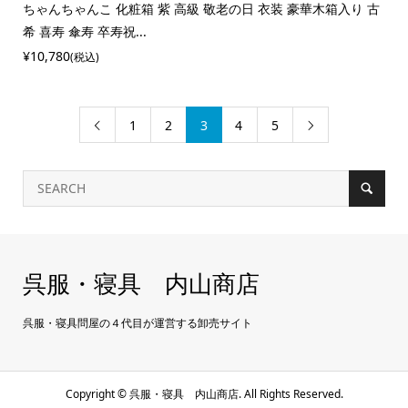
ちゃんちゃんこ 化粧箱 紫 高級 敬老の日 衣装 豪華木箱入り 古
希 喜寿 傘寿 卒寿祝...
¥10,780
(税込)
1
2
3
4
5


呉服・寝具 内山商店
呉服・寝具問屋の４代目が運営する卸売サイト
Copyright ©
呉服・寝具 内山商店. All Rights Reserved.