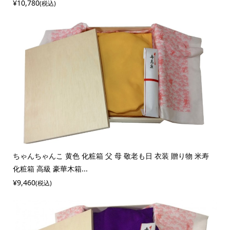
¥10,780
(税込)
ちゃんちゃんこ 黄色 化粧箱 父 母 敬老も日 衣装 贈り物 米寿
化粧箱 高級 豪華木箱...
¥9,460
(税込)