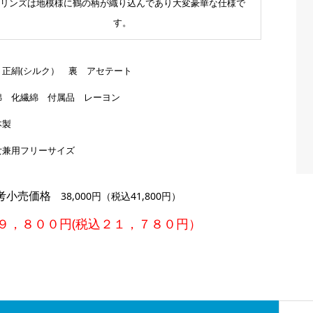
リンズは地模様に鶴の柄が織り込んであり大変豪華な仕様で
す。
 正絹(シルク） 裏 アセテート
綿 化繊綿 付属品 レーヨン
本製
女兼用フリーサイズ
考小売価格
38,000円（税込41,800円）
９，８００円(税込２１，７８０円）