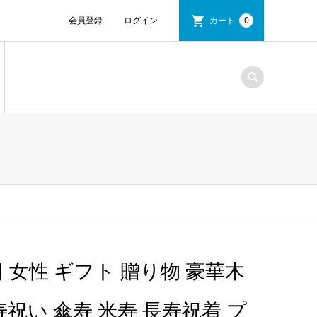
会員登録
ログイン
カート
0
 女性 ギフト 贈り物 豪華木
祝い 傘寿 米寿 長寿祝着 プ