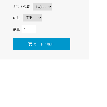
ギフト包装
のし
数量