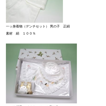
一ッ身着物（デンチセット） 男の子 正絹
素材 絹 １００％