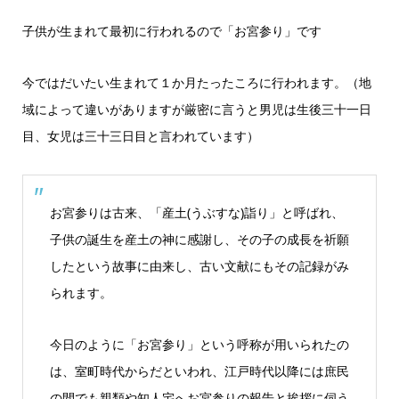
子供が生まれて最初に行われるので「お宮参り」です
今ではだいたい生まれて１か月たったころに行われます。（地
域によって違いがありますが厳密に言うと男児は生後三十一日
目、女児は三十三日目と言われています）
お宮参りは古来、「産土(うぶすな)詣り」と呼ばれ、
子供の誕生を産土の神に感謝し、その子の成長を祈願
したという故事に由来し、古い文献にもその記録がみ
られます。
今日のように「お宮参り」という呼称が用いられたの
は、室町時代からだといわれ、江戸時代以降には庶民
の間でも親類や知人宅へお宮参りの報告と挨拶に伺う