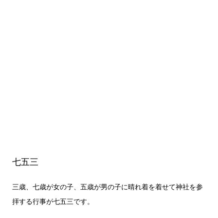
七五三
三歳、七歳が女の子、五歳が男の子に晴れ着を着せて神社を参
拝する行事が七五三です。